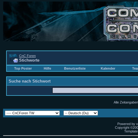
CnC Foren
Stichworte
Top Poster
Hilfe
Benutzerliste
Kalender
Tea
Suche nach Stichwort
Alle Zeitangaben
Powered by vB
Copyright ©2000
Template