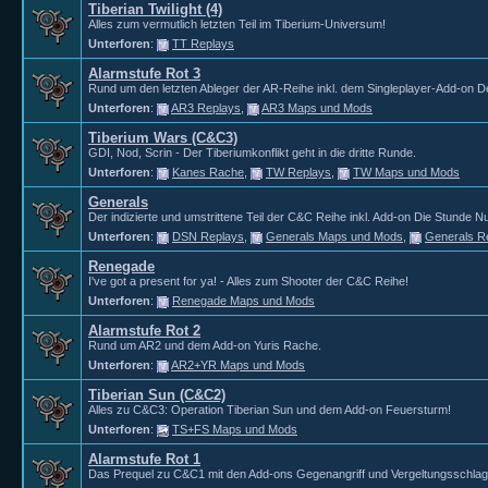
Tiberian Twilight (4)
Alles zum vermutlich letzten Teil im Tiberium-Universum!
Unterforen
:
TT Replays
Alarmstufe Rot 3
Rund um den letzten Ableger der AR-Reihe inkl. dem Singleplayer-Add-on D
Unterforen
:
AR3 Replays
,
AR3 Maps und Mods
Tiberium Wars (C&C3)
GDI, Nod, Scrin - Der Tiberiumkonflikt geht in die dritte Runde.
Unterforen
:
Kanes Rache
,
TW Replays
,
TW Maps und Mods
Generals
Der indizierte und umstrittene Teil der C&C Reihe inkl. Add-on Die Stunde Nu
Unterforen
:
DSN Replays
,
Generals Maps und Mods
,
Generals R
Renegade
I've got a present for ya! - Alles zum Shooter der C&C Reihe!
Unterforen
:
Renegade Maps und Mods
Alarmstufe Rot 2
Rund um AR2 und dem Add-on Yuris Rache.
Unterforen
:
AR2+YR Maps und Mods
Tiberian Sun (C&C2)
Alles zu C&C3: Operation Tiberian Sun und dem Add-on Feuersturm!
Unterforen
:
TS+FS Maps und Mods
Alarmstufe Rot 1
Das Prequel zu C&C1 mit den Add-ons Gegenangriff und Vergeltungsschlag