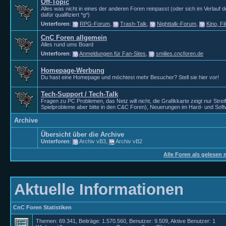
Off-Topic
Alles was nicht in eines der anderen Foren reinpasst (oder sich im Verlauf 
dafür qualifiziert *g*)
Unterforen
:
RPG-Forum
,
Trash-Talk
,
Nighttalk-Forum
,
Kino, F
CnC Foren allgemein
Alles rund ums Board
Unterforen
:
Anmeldungen für Fan-Sites
,
smilies.cncforen.de
Homepage-Werbung
Du hast eine Homepage und möchtest mehr Besucher? Stell sie hier vor!
Tech-Support / Tech-Talk
Fragen zu PC Problemen, das Netz will nicht, die Grafikkarte zeigt nur Strei
Spielprobleme aber bitte in den C&C Foren), Neuerungen im Hard- und Soft
Archive
Übersicht über die Archive
Unterforen
:
Archiv vB3
,
Archiv vB2
Alle Foren als gelesen 
Aktuelle Informationen
CnC Foren Statistiken
Themen: 69.341, Beiträge: 1.570.560, Benutzer: 9.509,
Aktive Benutzer: 1