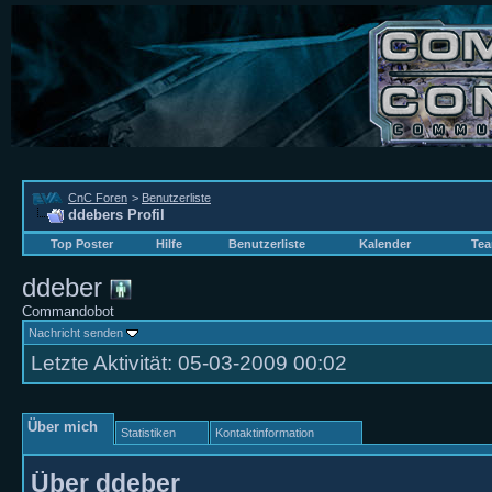
CnC Foren
>
Benutzerliste
ddebers Profil
Top Poster
Hilfe
Benutzerliste
Kalender
Tea
ddeber
Commandobot
Nachricht senden
Letzte Aktivität:
05-03-2009
00:02
Über mich
Statistiken
Kontaktinformation
Über ddeber