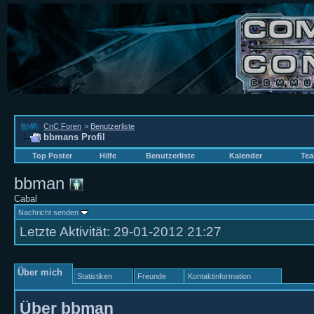
CnC Foren
>
Benutzerliste
bbmans Profil
Top Poster
Hilfe
Benutzerliste
Kalender
Tea
bbman
Cabal
Nachricht senden
Letzte Aktivität:
29-01-2012
21:27
Über mich
Statistiken
Freunde
Kontaktinformation
Über bbman