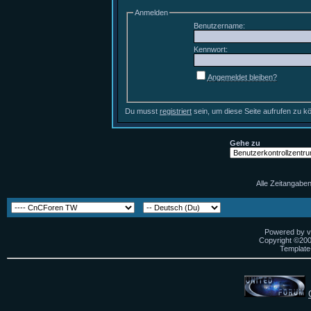
Anmelden
Benutzername:
Kennwort:
Angemeldet bleiben?
Du musst
registriert
sein, um diese Seite aufrufen zu k
Gehe zu
Alle Zeitangaben
Powered by vB
Copyright ©2000
Template