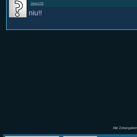
Jens133
niu!!
Alle Zeitangaben