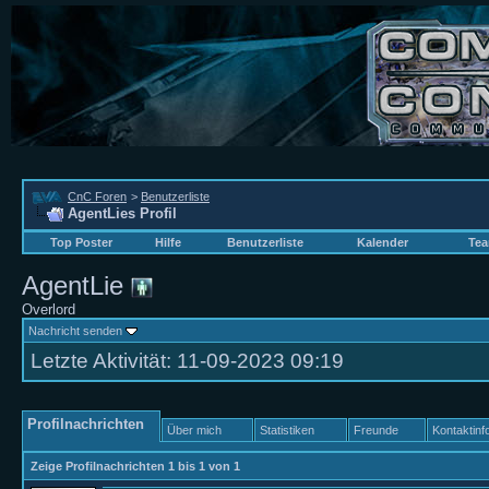
CnC Foren
>
Benutzerliste
AgentLies Profil
Top Poster
Hilfe
Benutzerliste
Kalender
Tea
AgentLie
Overlord
Nachricht senden
Letzte Aktivität:
11-09-2023
09:19
Profilnachrichten
Über mich
Statistiken
Freunde
Kontaktinf
Zeige Profilnachrichten 1 bis
1
von
1