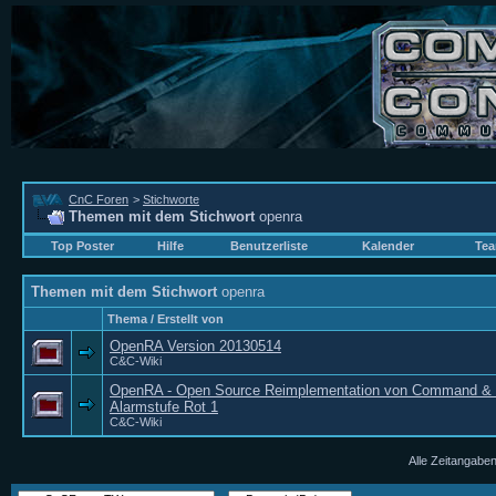
CnC Foren
>
Stichworte
Themen mit dem Stichwort
openra
Top Poster
Hilfe
Benutzerliste
Kalender
Tea
Themen mit dem Stichwort
openra
Thema / Erstellt von
OpenRA Version 20130514
C&C-Wiki
OpenRA - Open Source Reimplementation von Command & 
Alarmstufe Rot 1
C&C-Wiki
Alle Zeitangaben