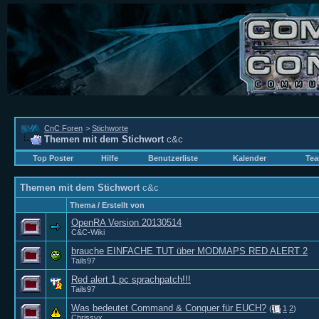
CnC Foren
>
Stichworte
Themen mit dem Stichwort
c&c
Top Poster
Hilfe
Benutzerliste
Kalender
Tea
Themen mit dem Stichwort
c&c
Thema / Erstellt von
OpenRA Version 20130514
C&C-Wiki
brauche EINFACHE TUT über MODMAPS RED ALERT 2
Tails97
Red alert 1 pc sprachpatch!!!
Tails97
Was bedeutet Command & Conquer für EUCH?
(
1
2
)
Chrissyx