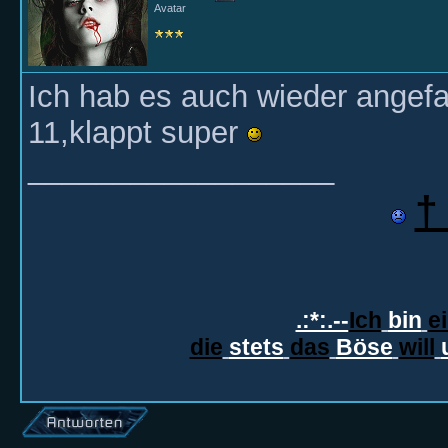
Avatar
Ich hab es auch wieder ange
11,klappt super
__________________
†
.:*:.--
Ich
bin
e
die
stets
das
Böse
will