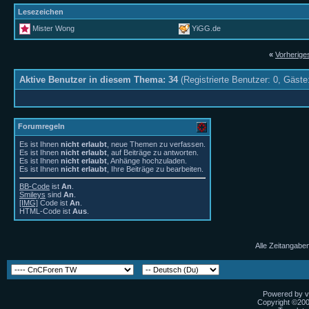
Lesezeichen
Mister Wong
YiGG.de
«
Vorherig
Aktive Benutzer in diesem Thema: 34
(Registrierte Benutzer: 0, Gäste
Forumregeln
Es ist Ihnen
nicht erlaubt
, neue Themen zu verfassen.
Es ist Ihnen
nicht erlaubt
, auf Beiträge zu antworten.
Es ist Ihnen
nicht erlaubt
, Anhänge hochzuladen.
Es ist Ihnen
nicht erlaubt
, Ihre Beiträge zu bearbeiten.
BB-Code
ist
An
.
Smileys
sind
An
.
[IMG]
Code ist
An
.
HTML-Code ist
Aus
.
Alle Zeitangaben
Powered by vB
Copyright ©2000