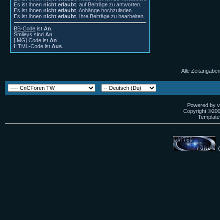
Es ist Ihnen
nicht erlaubt
, auf Beiträge zu antworten.
Es ist Ihnen
nicht erlaubt
, Anhänge hochzuladen.
Es ist Ihnen
nicht erlaubt
, Ihre Beiträge zu bearbeiten.
BB-Code
ist
An
.
Smileys
sind
An
.
[IMG]
Code ist
An
.
HTML-Code ist
Aus
.
Alle Zeitangaben
Powered by vB
Copyright ©2000
Template