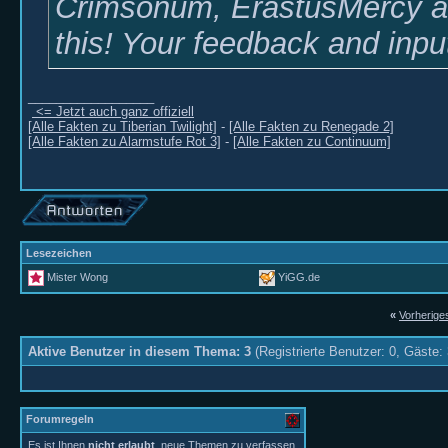
Crimsonum, ErastusMercy and
this! Your feedback and inpu
__________________
<= Jetzt auch ganz offiziell
[Alle Fakten zu Tiberian Twilight]
-
[Alle Fakten zu Renegade 2]
[Alle Fakten zu Alarmstufe Rot 3]
-
[Alle Fakten zu Continuum]
Lesezeichen
Mister Wong
YiGG.de
«
Vorherig
Aktive Benutzer in diesem Thema: 3
(Registrierte Benutzer: 0, Gäste: 
Forumregeln
Es ist Ihnen
nicht erlaubt
, neue Themen zu verfassen.