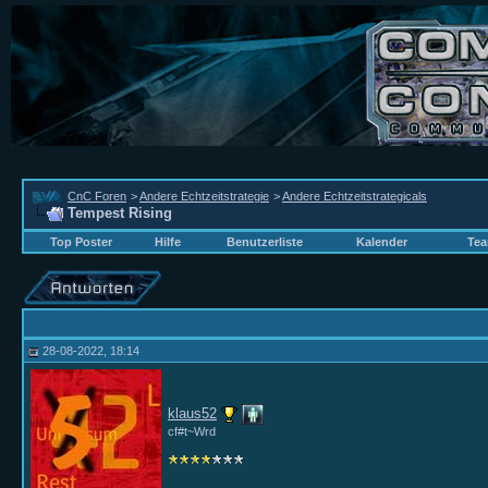
CnC Foren
>
Andere Echtzeitstrategie
>
Andere Echtzeitstrategicals
Tempest Rising
Top Poster
Hilfe
Benutzerliste
Kalender
Tea
28-08-2022, 18:14
klaus52
cf#t~Wrd