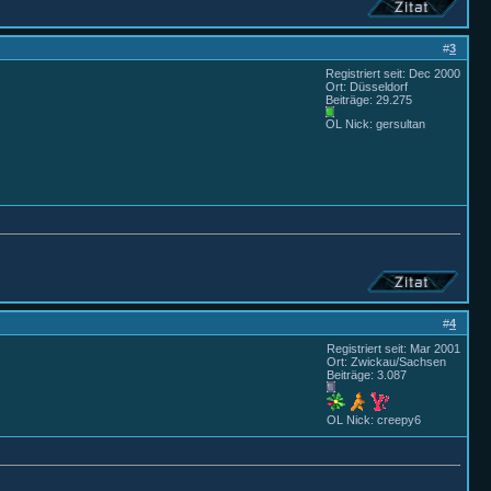
#
3
Registriert seit: Dec 2000
Ort: Düsseldorf
Beiträge: 29.275
OL Nick: gersultan
#
4
Registriert seit: Mar 2001
Ort: Zwickau/Sachsen
Beiträge: 3.087
OL Nick: creepy6