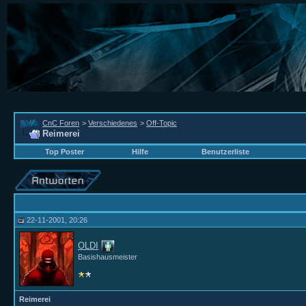
CnC Foren
>
Verschiedenes
>
Off-Topic
Reimerei
Top Poster
Hilfe
Benutzerliste
22-11-2001, 20:26
OLDI
Basishausmeister
Reimerei