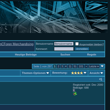
nCForen Merchandising
Benutzername
Angemeldet bleiben?
Kennwort
Heutige Beiträge
Suchen
Regeln
Seite 1 von 297
1
2
3
4
11
51
101
>
Letzte
»
Bewertung:
Themen-Optionen
Ansicht
#
1
Registriert seit: Dec 2000
Beiträge: 688