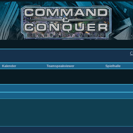
C
Kalender
Teamspeakviewer
Spielhalle