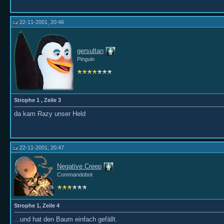
22-11-2001, 20:46
gersultan
Pinguin
Strophe 1 , Zeile 3
da kam Razy unser Held
22-11-2001, 20:47
Negative Creep
Commandobot
Strophe 1, Zeile 4
...und hat den Baum einfach gefällt.