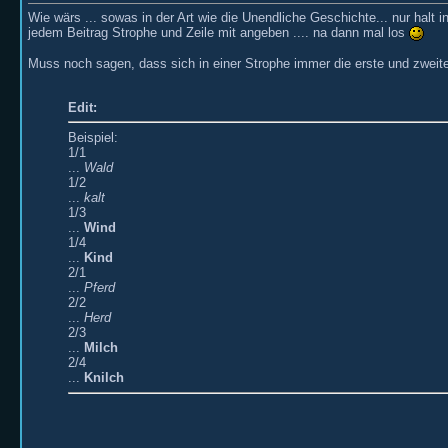
Wie wärs ... sowas in der Art wie die Unendliche Geschichte... nur halt i
jedem Beitrag Strophe und Zeile mit angeben .... na dann mal los
Muss noch sagen, dass sich in einer Strophe immer die erste und zweite Z
Edit:
Beispiel:
1/1
...
Wald
1/2
...
kalt
1/3
...
Wind
1/4
...
Kind
2/1
...
Pferd
2/2
...
Herd
2/3
...
Milch
2/4
...
Knilch