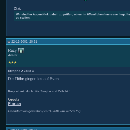
__________________
Zitat:
Wir sind im Augenblick dabei, zu prüfen, ob es im öffentlichen Interesse liegt, ih
zu stellen.
22-11-2001, 20:51
Razy
Avatar
Strophe 2 Zeile 3
Die Flöhe gingen los auf Sven...
Razy schreib doch bitte Strophe und Zeile hin!
__________________
Greetz,
Florian
Geändert von gersultan (22-11-2001 um
20:58
Uhr).