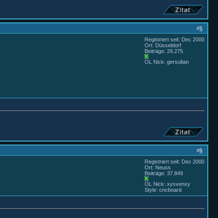
#
5
Registriert seit: Dec 2000
Ort: Düsseldorf
Beiträge: 29.275
OL Nick: gersultan
#
6
Registriert seit: Dec 2000
Ort: Neuss
Beiträge: 37.849
OL Nick: xysvenxy
Style: cncboard