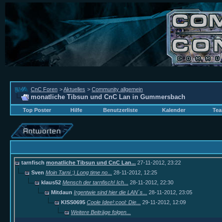
CnC Foren
>
Aktuelles
>
Community allgemein
monatliche Tibsun und CnC Lan in Gummersbach
Top Poster
Hilfe
Benutzerliste
Kalender
Tea
tarnfisch
monatliche Tibsun und CnC Lan...
27-11-2012,
23:22
Sven
Moin Tarni :) Long time no...
28-11-2012,
12:25
klaus52
Mensch der tarnfisch! Ich...
28-11-2012,
22:30
Mitdaun
Irgentwie sind hier die LAN´s...
28-11-2012,
23:05
KISS0695
Coole Idee!:cool: Die...
29-11-2012,
12:09
Weitere Beiträge folgen...