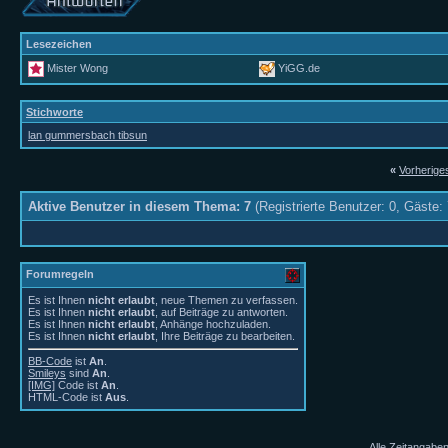
Lesezeichen
Mister Wong
YiGG.de
Stichworte
lan gummersbach tibsun
«
Vorherig
Aktive Benutzer in diesem Thema: 7
(Registrierte Benutzer: 0, Gäste: 
Forumregeln
Es ist Ihnen
nicht erlaubt
, neue Themen zu verfassen.
Es ist Ihnen
nicht erlaubt
, auf Beiträge zu antworten.
Es ist Ihnen
nicht erlaubt
, Anhänge hochzuladen.
Es ist Ihnen
nicht erlaubt
, Ihre Beiträge zu bearbeiten.
BB-Code
ist
An
.
Smileys
sind
An
.
[IMG]
Code ist
An
.
HTML-Code ist
Aus
.
Alle Zeitangaben