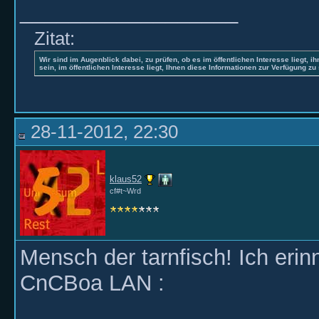
__________________
Zitat:
Wir sind im Augenblick dabei, zu prüfen, ob es im öffentlichen Interesse liegt, ih
sein, im öffentlichen Interesse liegt, Ihnen diese Informationen zur Verfügung zu 
28-11-2012, 22:30
klaus52
cf#t~Wrd
Mensch der tarnfisch! Ich erin
CnCBoa LAN :