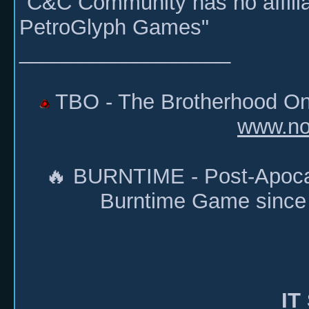
"C&C Community has no affiliat
PetroGlyph Games"
__________________
TBO - The Brotherhood Onl
www.no
🔥 BURNTIME - Post-Apoca
Burntime Game since
IT