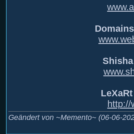
www.ai
Domains
www.web
Shisha
www.shi
LeXaRt
http:/
Geändert von ~Memento~ (06-06-2