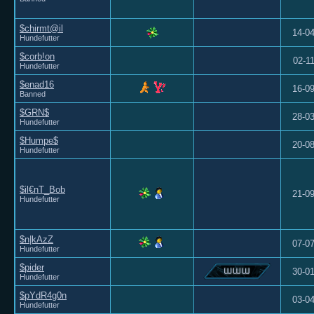
$chirmt@il
14-0
Hundefutter
$corb!on
02-1
Hundefutter
$enad16
16-0
Banned
$GRN$
28-0
Hundefutter
$Humpe$
20-0
Hundefutter
$il€nT_Bob
21-0
Hundefutter
$n|kAzZ
07-0
Hundefutter
$pider
30-0
Hundefutter
$pYdR4g0n
03-0
Hundefutter