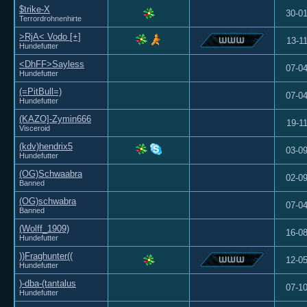
$trike-X
30-0
Terrordrohnenhirte
>RjA< Vodo [+]
13-1
Hundefutter
<DhFF>Sayless
07-0
Hundefutter
(=PitBull=)
07-0
Hundefutter
(KAZO]-Zymin666
19-1
Visceroid
(kdv)hendrix5
03-0
Hundefutter
(OG)Schwaabra
02-0
Banned
(OG)schwabra
07-0
Banned
(Wolff_1909)
16-0
Hundefutter
))Fraghunter((
12-0
Hundefutter
)-dba-(tantalus
07-1
Hundefutter