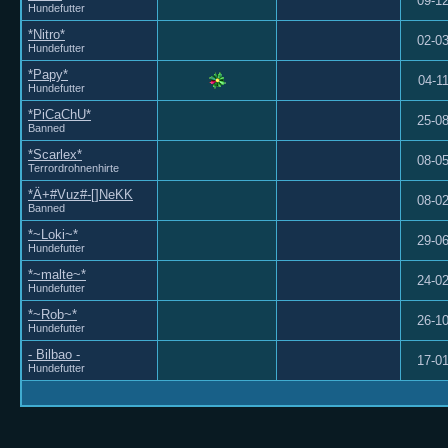
09-1
Hundefutter
*Nitro*
02-0
Hundefutter
*Papy*
04-1
Hundefutter
*PiCaChU*
25-0
Banned
*Scarlex*
08-0
Terrordrohnenhirte
*Ä+#Vuz#-[]NeKK
08-0
Banned
*~Loki~*
29-0
Hundefutter
*~malte~*
24-0
Hundefutter
*~Rob~*
26-1
Hundefutter
- Bilbao -
17-0
Hundefutter