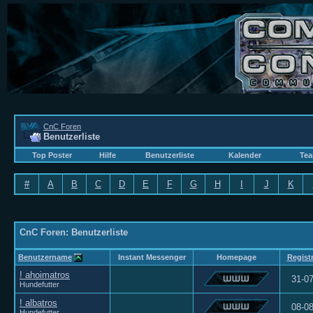
CnC Foren
Benutzerliste
Top Poster
Hilfe
Benutzerliste
Kalender
Tea
#
A
B
C
D
E
F
G
H
I
J
K
CnC Foren: Benutzerliste
Benutzername
Instant Messenger
Homepage
Registr
! ahoimatros
31-0
Hundefutter
! albatros
08-0
Hundefutter