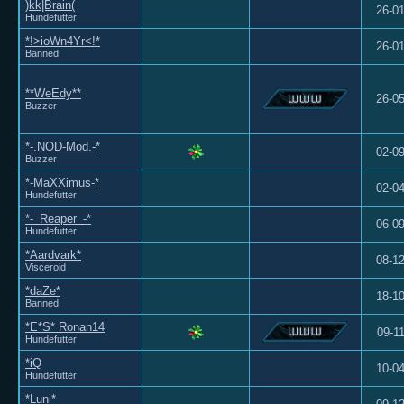
)kk|Brain(
26-0
Hundefutter
*!>ioWn4Yr<!*
26-0
Banned
**WeEdy**
26-0
Buzzer
*-.NOD-Mod.-*
02-0
Buzzer
*-MaXXimus-*
02-0
Hundefutter
*-_Reaper_-*
06-0
Hundefutter
*Aardvark*
08-1
Visceroid
*daZe*
18-1
Banned
*E*S* Ronan14
09-1
Hundefutter
*iQ
10-0
Hundefutter
*Luni*