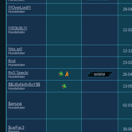
!!!OverLord!!!
28-0
Hundefutter
!!!R3b3lL!!!
12-0
Hundefutter
!this.pr0
12-1
Hundefutter
#cid
23-0
Hundefutter
#xG`Specki
26-0
Hundefutter
$$LiBaNoN-BoY$$
13-0
Hundefutter
$amurai
02-0
Hundefutter
$carFac3
30-0
Banned