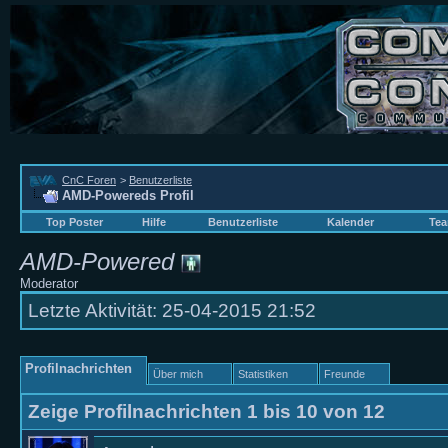
CnC Foren
>
Benutzerliste
AMD-Powereds Profil
Top Poster
Hilfe
Benutzerliste
Kalender
Tea
AMD-Powered
Moderator
Letzte Aktivität:
25-04-2015
21:52
Profilnachrichten
Über mich
Statistiken
Freunde
Zeige Profilnachrichten 1 bis
10
von
12