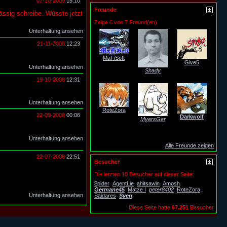
07-10-2009
15:10
Freunde
ässig schreibe. Wüsste jetzt
Zeige 6 von 7 Freund(en)
Unterhaltung ansehen
21-11-2008
12:23
MaFiSoft
Give5
Unterhaltung ansehen
Shady
19-10-2008
12:31
Unterhaltung ansehen
RoteZora
22-09-2008
00:06
Darkwolf
MyersGer
Unterhaltung ansehen
Alle Freunde zeigen
22-07-2008
22:51
Besucher
Die letzten 10 Besucher auf dieser Seite:
$pider
AgentLie
ahitsawin
Amosh
Germane45
Matze I
peter8402
RoteZora
Unterhaltung ansehen
Saidares
Sven
Diese Seite hatte
67.251
Besucher