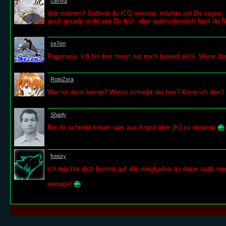
camva
Wie meinen? Solltest du ICQ meinen, möchte ich Dir sagen, d
auch gerade nicht wer Du bist, aber wahrscheinlich hast du
se7en
Pappnase, ich bin hier meist nur noch lesend aktiv. Wenn da
RoteZora
Wer ist denn keiner? Wieso schreibt der hier? Kenn ich den?
Shady
Bei dir schreibt keiner was aus Angst über [K] zu stolpern
freezy
ich möchte dich hiermit auf alle ewigkeiten an deine ssbb nie
ownage!