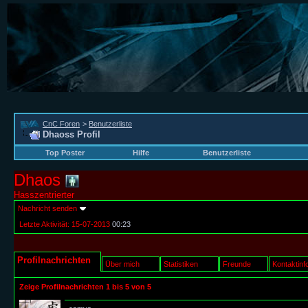
CnC Foren
>
Benutzerliste
Dhaoss Profil
Top Poster
Hilfe
Benutzerliste
Dhaos
Hasszentrierter
Nachricht senden
Letzte Aktivität:
15-07-2013
00:23
Profilnachrichten
Über mich
Statistiken
Freunde
Kontaktinf
Zeige Profilnachrichten 1 bis
5
von
5