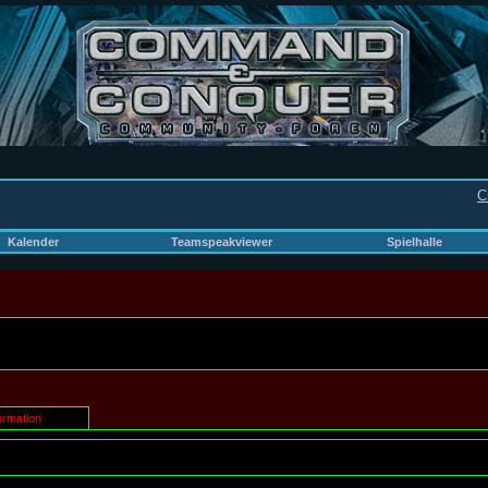
C
Kalender
Teamspeakviewer
Spielhalle
ormation