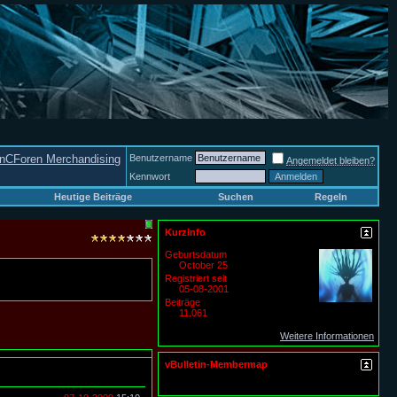
nCForen Merchandising
Benutzername
Angemeldet bleiben?
Kennwort
Heutige Beiträge
Suchen
Regeln
Kurzinfo
Geburtsdatum
October 25
Registriert seit
05-08-2001
Beiträge
11.061
Weitere Informationen
vBulletin-Membermap