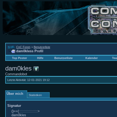
CnC Foren
>
Benutzerliste
dam0kless Profil
Top Poster
Hilfe
Benutzerliste
Kalender
Tea
dam0kles
Commandobot
Letzte Aktivität:
12-01-2021
19:12
Über mich
Statistiken
Signatur
()==(::::::::::::::::::>
dam0kles