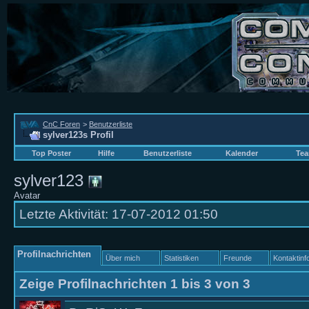
CnC Foren
>
Benutzerliste
sylver123s Profil
Top Poster
Hilfe
Benutzerliste
Kalender
Tea
sylver123
Avatar
Letzte Aktivität:
17-07-2012
01:50
Profilnachrichten
Über mich
Statistiken
Freunde
Kontaktinf
Zeige Profilnachrichten 1 bis
3
von
3