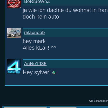
BoRiSoWnZ
ja wie ich dachte du wohnst in fra
doch kein auto
relaxnoob
hey mark
Alles kLaR ^^
AnNo1935
Hey sylver!
Alle Zeitangaben