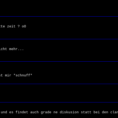
zte zeit ? oO
icht mehr...
st mir *schnuff*
 und es findet auch grade ne diskusion statt bei den cla