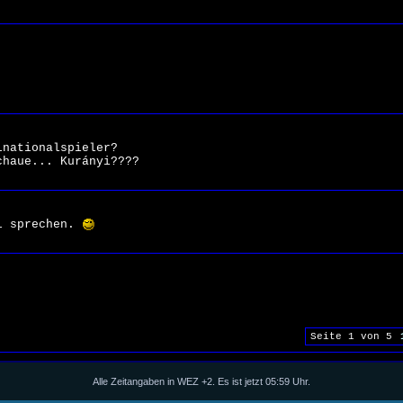
lnationalspieler?
chaue... Kurányi????
al sprechen.
Seite 1 von 5
Alle Zeitangaben in WEZ +2. Es ist jetzt
05:59
Uhr.