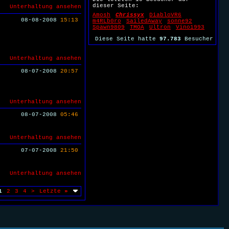
dieser Seite:
Unterhaltung ansehen
Amosh
Chrissyx
DiabloVR6
08-08-2008
15:13
m4RLb0ro
SailedAway
sonne92
Spawn9809
TMOA
Ultron
Vino1993
Diese Seite hatte
97.783
Besucher
Unterhaltung ansehen
08-07-2008
20:57
Unterhaltung ansehen
08-07-2008
05:46
Unterhaltung ansehen
07-07-2008
21:50
Unterhaltung ansehen
1
2
3
4
>
Letzte
»