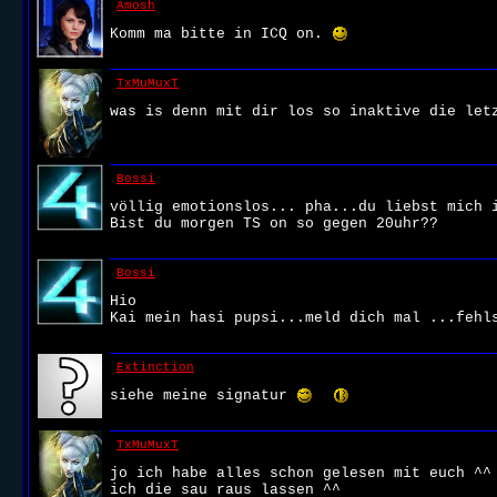
Amosh
Komm ma bitte in ICQ on.
TxMuMuxT
was is denn mit dir los so inaktive die let
Bossi
völlig emotionslos... pha...du liebst mich 
Bist du morgen TS on so gegen 20uhr??
Bossi
Hio
Kai mein hasi pupsi...meld dich mal ...fehl
Extinction
siehe meine signatur
TxMuMuxT
jo ich habe alles schon gelesen mit euch ^^
ich die sau raus lassen ^^