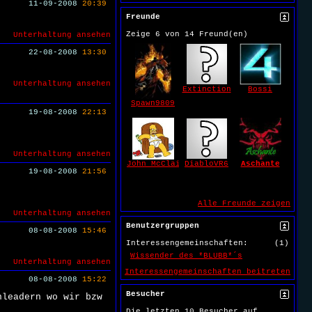
11-09-2008
20:39
Freunde
Zeige 6 von 14 Freund(en)
Unterhaltung ansehen
22-08-2008
13:30
Unterhaltung ansehen
Extinction
Bossi
Spawn9809
19-08-2008
22:13
Unterhaltung ansehen
John_McClain
DiabloVR6
Aschante
19-08-2008
21:56
Alle Freunde zeigen
Unterhaltung ansehen
Benutzergruppen
08-08-2008
15:46
Interessengemeinschaften:
(1)
Wissender des *BLUBB*´s
Unterhaltung ansehen
Interessengemeinschaften beitreten
08-08-2008
15:22
Besucher
nleadern wo wir bzw
Die letzten 10 Besucher auf