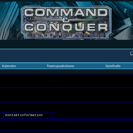
C
Kalender
Teamspeakviewer
Spielhalle
Kontaktinformation