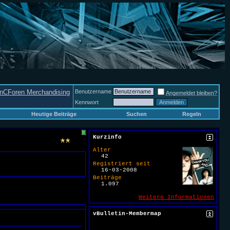
nCForen Merchandising
Benutzername
Angemeldet bleiben?
Kennwort
Heutige Beiträge
Suchen
Regeln
Kurzinfo
Alter
42
Registriert seit
16-03-2008
Beiträge
1.097
Weitere Informationen
vBulletin-Membermap