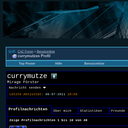
CnC Foren
>
Benutzerliste
currymutzes Profil
Top Poster
Hilfe
Benutzerliste
currymutze
Mirage Förster
Nachricht senden
Letzte Aktivität:
06-07-2011
10:59
Profilnachrichten
Über mich
Statistiken
Freunde
Zeige Profilnachrichten 1 bis
10
von
48