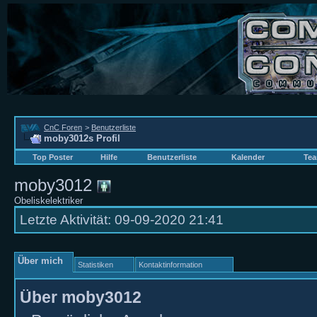
CnC Foren
>
Benutzerliste
moby3012s Profil
Top Poster
Hilfe
Benutzerliste
Kalender
Tea
moby3012
Obeliskelektriker
Letzte Aktivität:
09-09-2020
21:41
Über mich
Statistiken
Kontaktinformation
Über moby3012