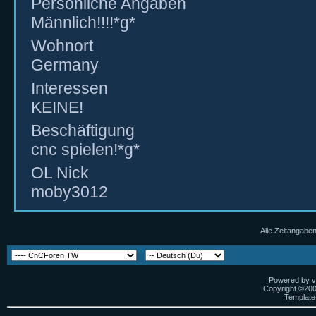
Persönliche Angaben
Männlich!!!!*g*
Wohnort
Germany
Interessen
KEINE!
Beschäftigung
cnc spielen!*g*
OL Nick
moby3012
Alle Zeitangaben
Powered by vB
Copyright ©2000
Template