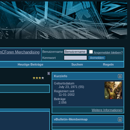
nCForen Merchandising
Benutzername
Angemeldet bleiben?
Kennwort
Heutige Beiträge
Suchen
Regeln
Kurzinfo
Geburtsdatum
July 23, 1971 (55)
Registriert seit
11-01-2002
Beiträge
2.056
Weitere Informationen
vBulletin-Membermap