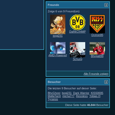
Freunde
Zeige 6 von 9 Freund(en)
DaRkCh4MP
Octron95
bogi231
AMD-Powered
Bhvpatt99
Schumi
Alle Freunde zeigen
Besucher
Die letzten 9 Besucher auf dieser Seite:
BhvGhost
bogi231
Dark Warrior
KISS0695
MafiaTanX
micha777
Ressless
Tobias.H
Tyranos
Diese Seite hatte
46.844
Besucher