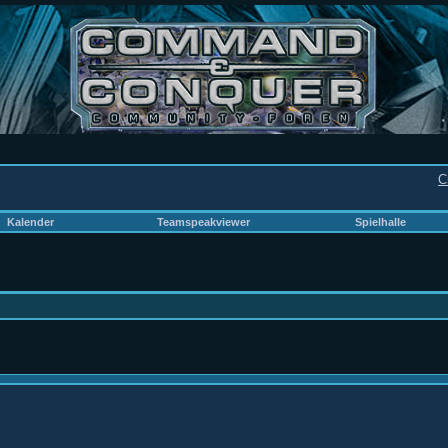
C
Kalender
Teamspeakviewer
Spielhalle