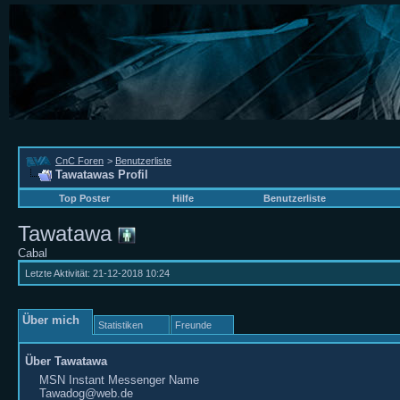
CnC Foren
>
Benutzerliste
Tawatawas Profil
Top Poster
Hilfe
Benutzerliste
Tawatawa
Cabal
Letzte Aktivität:
21-12-2018
10:24
Über mich
Statistiken
Freunde
Über Tawatawa
MSN Instant Messenger Name
Tawadog@web.de