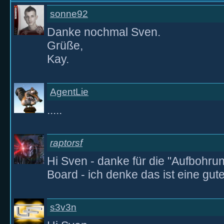
sonne92
Danke nochmal Sven.
Grüße,
Kay.
AgentLie
.....
raptorsf
Hi Sven - danke für die "Aufbohr
Board - ich denke das ist eine gut
s3v3n