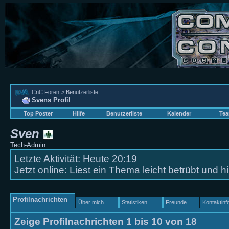
CnC Foren
>
Benutzerliste
Svens Profil
Top Poster
Hilfe
Benutzerliste
Kalender
Tea
Sven
Tech-Admin
Letzte Aktivität:
Heute
20:19
Jetzt online:
Liest ein Thema
leicht betrübt und
Profilnachrichten
Über mich
Statistiken
Freunde
Kontaktinf
Zeige Profilnachrichten 1 bis
10
von
18