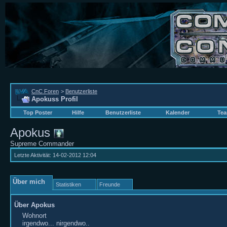
CnC Foren
>
Benutzerliste
Apokuss Profil
Top Poster
Hilfe
Benutzerliste
Kalender
Tea
Apokus
Supreme Commander
Letzte Aktivität:
14-02-2012
12:04
Über mich
Statistiken
Freunde
Über Apokus
Wohnort
irgendwo... nirgendwo..