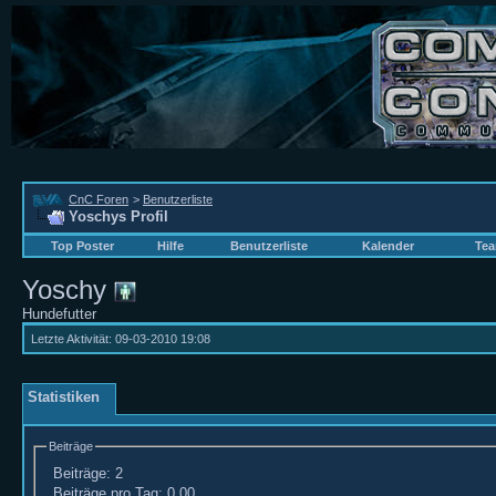
CnC Foren
>
Benutzerliste
Yoschys Profil
Top Poster
Hilfe
Benutzerliste
Kalender
Tea
Yoschy
Hundefutter
Letzte Aktivität:
09-03-2010
19:08
Statistiken
Beiträge
Beiträge:
2
Beiträge pro Tag:
0,00