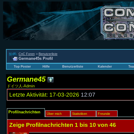
CnC Foren
>
Benutzerliste
Germane45s Profil
Top Poster
Hilfe
Benutzerliste
Kalender
Tea
Germane45
ドイツ人-Admin
Letzte Aktivität:
17-03-2026
12:07
Profilnachrichten
Über mich
Statistiken
Freunde
Zeige Profilnachrichten 1 bis
10
von
46