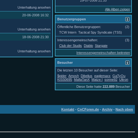
29-07-2008
21:33
Unterhaltung ansehen
Alle Alben zeigen
20-06-2008
16:32
Benutzergruppen
Öffentliche Benutzergruppen:
(2)
Unterhaltung ansehen
TCW Intern
Tactical Spy Syndicate (TSS)
18-06-2008
21:30
Interessengemeinschaften:
(3)
Club der Studis
Diablo
Stargate
Unterhaltung ansehen
Interessengemeinschaften beitreten
Besucher
Die letzten 10 Besucher auf dieser Seite:
$pider
Amosh
Dibelius
eaglemaxx
GaTyOu
KISS0695
MafiaTanX
Matze I
sonne92
Ultron
Diese Seite hatte
222.889
Besucher
Kontakt
-
CnCForen.de
-
Archiv
-
Nach oben