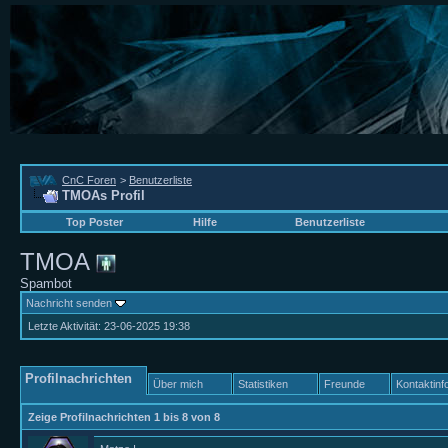
CnC Foren
>
Benutzerliste
TMOAs Profil
Top Poster
Hilfe
Benutzerliste
TMOA
Spambot
Nachricht senden
Letzte Aktivität:
23-06-2025
19:38
Profilnachrichten
Über mich
Statistiken
Freunde
Kontaktinf
Zeige Profilnachrichten 1 bis
8
von
8