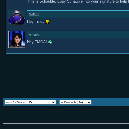
This is Schäuble. Copy Schäuble into your signature to help
Matze I
Hey Tmoa
Amosh
Hey TMOA!