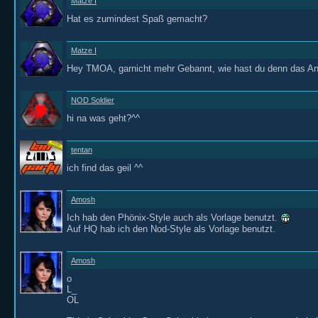
Matze I
Hat es zumindest Spaß gemacht?
Matze I
Hey TMOA, garnicht mehr Gebannt, wie hast du denn das An
NOD Soldier
hi na was geht?^^
tentan
ich find das geil ^^
Amosh
Ich hab den Phönix-Style auch als Vorlage benutzt.
Auf HQ hab ich den Nod-Style als Vorlage benutzt.
Amosh
o
L_
OL