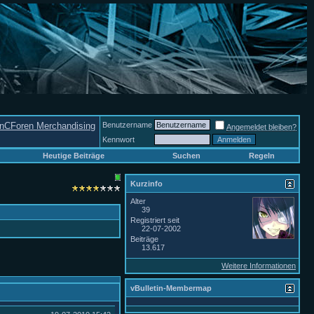
nCForen Merchandising
Benutzername
Angemeldet bleiben?
Kennwort
Heutige Beiträge
Suchen
Regeln
Kurzinfo
Alter
39
Registriert seit
22-07-2002
Beiträge
13.617
Weitere Informationen
vBulletin-Membermap