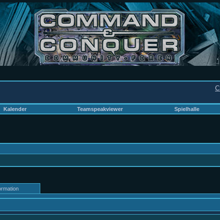
C
Kalender
Teamspeakviewer
Spielhalle
ormation