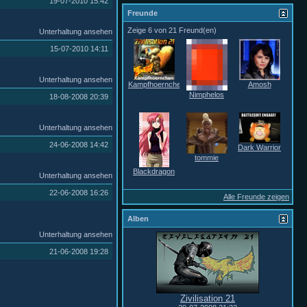
19-07-2010
15:42
Freunde
Zeige 6 von 21 Freund(en)
Unterhaltung ansehen
15-07-2010
14:11
Unterhaltung ansehen
Kampfhoernchen
Amosh
Nimphelos
18-08-2008
20:39
Unterhaltung ansehen
24-06-2008
14:42
Dark Warrior
tommie
Blackdragon
Unterhaltung ansehen
22-06-2008
16:26
Alle Freunde zeigen
Alben
Unterhaltung ansehen
21-06-2008
19:28
Zivilisation 21