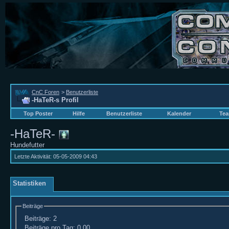
CnC Foren
>
Benutzerliste
-HaTeR-s Profil
Top Poster
Hilfe
Benutzerliste
Kalender
Tea
-HaTeR-
Hundefutter
Letzte Aktivität:
05-05-2009
04:43
Statistiken
Beiträge
Beiträge:
2
Beiträge pro Tag:
0,00