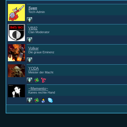
Sven
Tech-Admin
VB82
Clan Moderator
Volker
Die graue Eminenz
YODA
Meister der Macht
~Memento~
Kanes rechte Hand