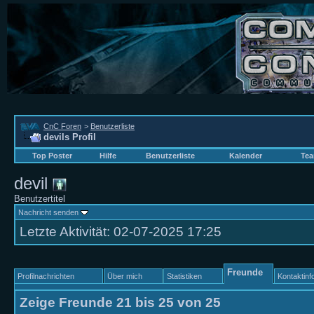
CnC Foren
>
Benutzerliste
devils Profil
Top Poster
Hilfe
Benutzerliste
Kalender
Tea
devil
Benutzertitel
Nachricht senden
Letzte Aktivität:
02-07-2025
17:25
Freunde
Profilnachrichten
Über mich
Statistiken
Kontaktinf
Zeige Freunde 21 bis 25 von 25