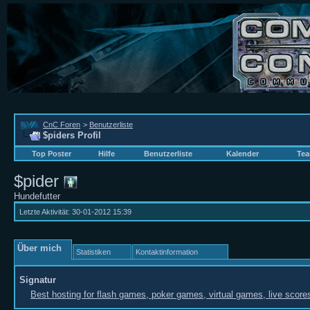
CnC Foren
>
Benutzerliste
$piders Profil
Top Poster
Hilfe
Benutzerliste
Kalender
Tea
$pider
Hundefutter
Letzte Aktivität:
30-01-2012
15:39
Über mich
Statistiken
Kontaktinformation
Signatur
Best hosting for
flash games,
poker games,
virtual games,
live scor