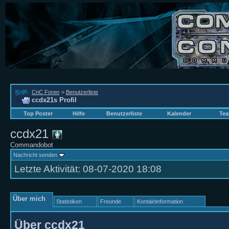
CnC Foren
>
Benutzerliste
ccdx21s Profil
Top Poster
Hilfe
Benutzerliste
Kalender
Tea
ccdx21
Commandobot
Nachricht senden
Letzte Aktivität:
08-07-2020
18:08
Über mich
Statistiken
Freunde
Kontaktinformation
Über ccdx21