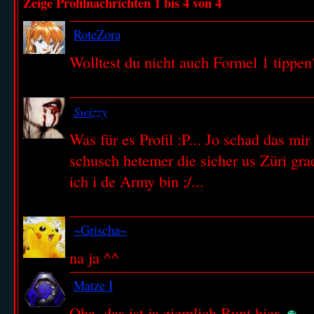
Zeige Profilnachrichten 1 bis
4
von
4
RoteZora
Wolltest du nicht auch Formel 1 tippen
Swizzy
Was für es Profil :P... Jo schad das mi
schusch hetemer die sicher us Züri gra
ich i de Army bin ;/...
~Grischa~
na ja ^^
Matze I
Oha, das ist ja ziemlich Bunt hier.