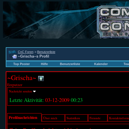
CnC Foren
>
Benutzerliste
~Grischa~s Profil
Top Poster
Hilfe
Benutzerliste
Kalender
Tea
~Grischa~
Erzputzer
Nachricht senden
Letzte Aktivität:
03-12-2009
00:23
Profilnachrichten
Über mich
Statistiken
Freunde
Kontaktinform