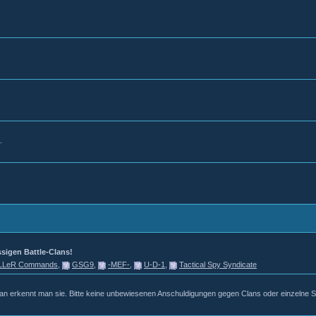
.
ssigen Battle-Clans!
iLLeR Commands
,
GSG9
,
-MEF-
,
U-D-1
,
Tactical Spy Syndicate
n erkennt man sie. Bitte keine unbewiesenen Anschuldigungen gegen Clans oder einzelne Sp