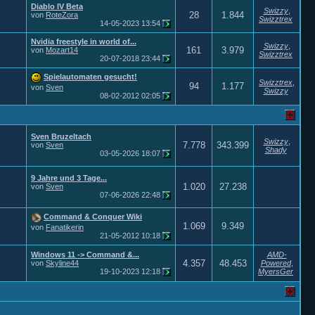
Diablo IV Beta
Swizzy
,
28
1.844
von
RoteZora
Swizztrex
14-05-2023
13:54
Nvidia freestyle in world of...
Swizzy
,
161
3.979
von
Mozart14
Swizztrex
20-07-2018
23:44
Spielautomaten gesucht!
Swizztrex
,
94
1.177
von
Sven
Swizzy
08-02-2012
02:05
Sven Bruzeltach
Swizzy
,
7.778
343.399
von
Sven
Shady
03-05-2026
18:07
9 Jahre und 3 Tage...
1.020
27.238
von
Sven
07-06-2026
22:48
Command & Conquer Wiki
1.069
9.349
von
Fanatikerin
21-05-2012
10:18
Windows 11 -> Command &...
AMD-
4.357
48.453
von
Skyline44
Powered
,
19-10-2023
12:18
MyersGer