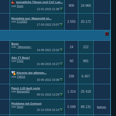
monatliche Tibsun und CnC Lan...
909
24.960
von
Sven
12-01-2015
21:38
Nostalgie pur: Mapworld ist...
2.555
20.172
von
CU2002
17-03-2022
23:07
Bugs
24
222
von
~Memento~
14-09-2021
22:02
Alte TT Beta?
60
891
von
Chriz
21-08-2015
15:27
Akzente der allierten...
339
6.457
von
TMOA
15-05-2012
15:08
Patch 1.03 läuft nicht
1.314
25.418
von
Banane83
09-01-2015
13:29
Probleme mit Gentool
5.599
88.131
von
Sven
fadmax
22-12-2016
22:14