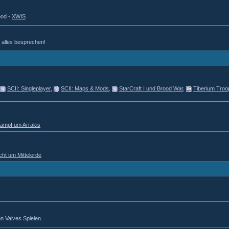
ood -
XWIS
d alles besprechen!
SCII: Singleplayer
,
SCII: Maps & Mods
,
StarCraft I und Brood War
,
Tiberium Troo
Kampf um Arrakis
cht um Mittelerde
n Valves Spielen.