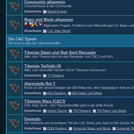
Community allgemein
Geschehnisse in der Community
Unterforen
:
Board Events
Maps und Mods allgemein
Allgemeine Fragen, Probleme und Hilfestellungen für Maps un
Unterforen
:
CnC Map World
Die C&C Spiele
Von free-to-play bis Tiberiumkonflikt
Tiberian Dawn und Red Alert Remaster
Alles zum Thema rund um das Remaster von C&C1 und RA1
Tiberian Twilight (4)
Alles zum vermutlich letzten Teil im Tiberium-Universum!
Unterforen
:
TT Replays
Alarmstufe Rot 3
Rund um den letzten Ableger der AR-Reihe inkl. dem Singleplayer-Add-on D
Unterforen
:
AR3 Replays
,
AR3 Maps und Mods
Tiberium Wars (C&C3)
GDI, Nod, Scrin - Der Tiberiumkonflikt geht in die dritte Runde.
Unterforen
:
Kanes Rache
,
TW Replays
,
TW Maps und Mods
Generals
Der indizierte und umstrittene Teil der C&C Reihe inkl. Add-on Die Stunde Nu
Unterforen
:
DSN Replays
,
Generals Maps und Mods
,
Generals R