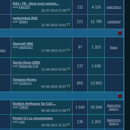
RA2 / YR - Sind noch welche...
211
4.116
von
kaki100
swizzhero
22-07-2014
17:39
getboinked 2011
221
12.795
von
Shady
centerbul
22-05-2015
14:41
Starcraft Wiki
97
1.323
von
warlord22
Naos
pers
17-09-2013
14:27
Suche Dune 2000!
137
1.639
von
Sebai-giz-Frill
11-04-2010
10:55
Tempest Rising
855
13.863
von
Chrissyx
04-09-2022
18:07
Endlich Hoffnung für C&C...
Swizztrex
,
1.640
33.649
von
TMOA
Swizzy
08-08-2024
17:58
Portal (1!) zu verschenken
Swizztrex
,
136
2.263
von
Loki
Swizzy
16-09-2011
22:10