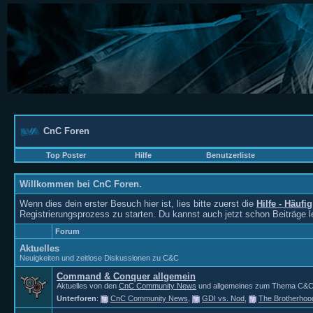
CnC Foren
Top Poster
Hilfe
Benutzerliste
Willkommen bei CnC Foren.
Wenn dies dein erster Besuch hier ist, lies bitte zuerst die
Hilfe - Häufi
Registrierungsprozess zu starten. Du kannst auch jetzt schon Beiträge 
Forum
Aktuelles
Neuigkeiten und zeitlose Diskussionen zu C&C
Command & Conquer allgemein
Aktuelles von den
CnC Community News
und allgemeines zum Thema C&C. Fü
Unterforen
:
CnC Community News
,
GDI vs. Nod
,
The Brotherhoo