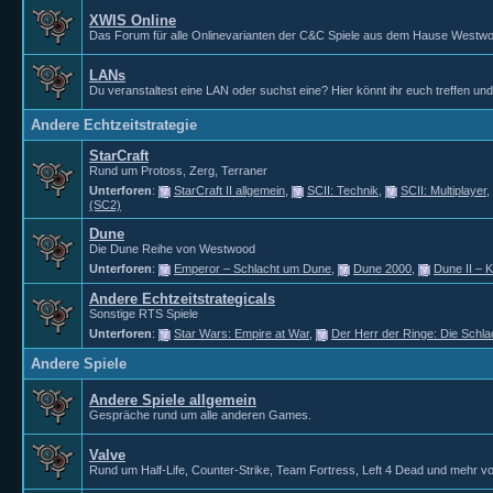
XWIS Online
Das Forum für alle Onlinevarianten der C&C Spiele aus dem Hause Westw
LANs
Du veranstaltest eine LAN oder suchst eine? Hier könnt ihr euch treffen un
Andere Echtzeitstrategie
StarCraft
Rund um Protoss, Zerg, Terraner
Unterforen
:
StarCraft II allgemein
,
SCII: Technik
,
SCII: Multiplayer
,
(SC2)
Dune
Die Dune Reihe von Westwood
Unterforen
:
Emperor – Schlacht um Dune
,
Dune 2000
,
Dune II – 
Andere Echtzeitstrategicals
Sonstige RTS Spiele
Unterforen
:
Star Wars: Empire at War
,
Der Herr der Ringe: Die Schla
Andere Spiele
Andere Spiele allgemein
Gespräche rund um alle anderen Games.
Valve
Rund um Half-Life, Counter-Strike, Team Fortress, Left 4 Dead und mehr vo