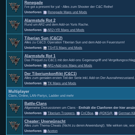
Renegade
I've got a present for ya! - Alles zum Shooter der C&C Reihe!
Unterforen
:
Renegade Maps und Mods
Alarmstufe Rot 2
Rund um AR2 und dem Add-on Yuris Rache.
Unterforen
:
AR2+YR Maps und Mods
Tiberian Sun (C&C2)
Alles zu C&C3: Operation Tiberian Sun und dem Add-on Feuersturm!
Unterforen
:
TS+FS Maps und Mods
Alarmstufe Rot 1
Das Prequel zu C&C1 mit den Add-ons Gegenangriff und Vergeltungsschlag
Unterforen
:
AR1+Add-ons Maps und Mods
Der Tiberiumkonflikt (C&C1)
Alles zum genialen ersten Teil der Serie inkl. Add-on Der Ausnahmezustand.
Unterforen
:
TK Maps und Mods
Multiplayer
Clans, Online, LAN-Partys, Ladder und mehr
Battle-Clans
Allgemeine Diskussionen um Clans -
Enthält die Clanforen der hier ansä
Unterforen
:
Tiberium Troopers
,
CnCBoa
,
@DKS@
,
German K
Cheater: Unerwünscht
Alles zum Thema Cheats (Nicht zu deren Anwendung!). Wie wirken sie, wora
Unterforen
:
Aceton