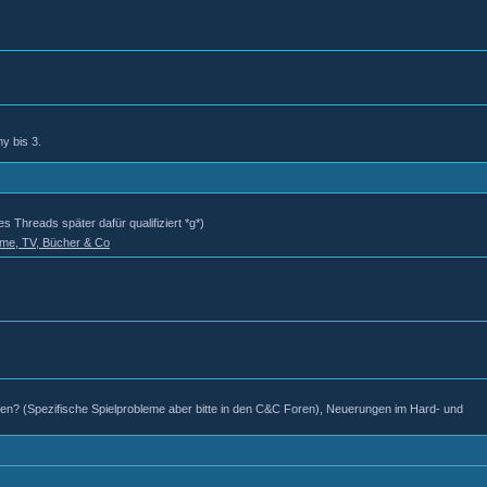
y bis 3.
s Threads später dafür qualifiziert *g*)
ilme, TV, Bücher & Co
eifen? (Spezifische Spielprobleme aber bitte in den C&C Foren), Neuerungen im Hard- und