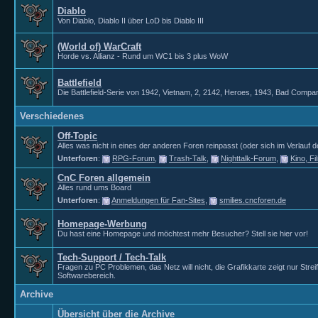
Diablo
Von Diablo, Diablo II über LoD bis Diablo III
(World of) WarCraft
Horde vs. Allianz - Rund um WC1 bis 3 plus WoW
Battlefield
Die Battlefield-Serie von 1942, Vietnam, 2, 2142, Heroes, 1943, Bad Compan
Verschiedenes
Off-Topic
Alles was nicht in eines der anderen Foren reinpasst (oder sich im Verlauf de
Unterforen
:
RPG-Forum
,
Trash-Talk
,
Nighttalk-Forum
,
Kino, F
CnC Foren allgemein
Alles rund ums Board
Unterforen
:
Anmeldungen für Fan-Sites
,
smilies.cncforen.de
Homepage-Werbung
Du hast eine Homepage und möchtest mehr Besucher? Stell sie hier vor!
Tech-Support / Tech-Talk
Fragen zu PC Problemen, das Netz will nicht, die Grafikkarte zeigt nur Str
Softwarebereich.
Archive
Übersicht über die Archive