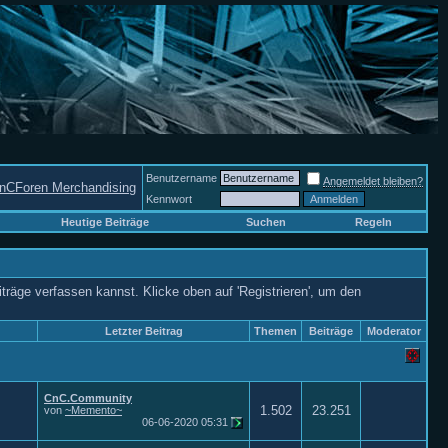
Benutzername
Angemeldet bleiben?
nCForen Merchandising
Kennwort
Heutige Beiträge
Suchen
Regeln
iträge verfassen kannst. Klicke oben auf 'Registrieren', um den
Letzter Beitrag
Themen
Beiträge
Moderator
CnC.Community
1.502
23.251
von
~Memento~
06-06-2020
05:31