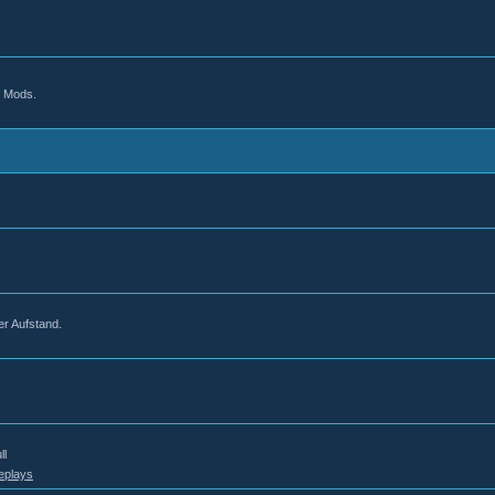
d Mods.
er Aufstand.
ll
eplays