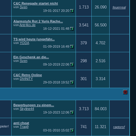
C&C Renegade startet nicht
1.713
26.090
von
Sven
feuerreal
19-01-2017
20:20
Alarmstufe Rot 2 Yuris Rache...
3.541
56.500
von
Antr4ks.de
16-12-2021
01:48
TS wird heute (ungefähr...
379
4.702
von
YODA
01-09-2019
16:49
Ein Geschenk an die...
298
2.516
von
Sven
09-10-2019
22:06
C&C Retro Online
301
3.314
von
DiViNiTY
29-03-2018
19:52
Bewerbungen zu einem...
3.713
84.003
von
Skyline44
19-10-2023
12:06
anti cheat
ieler!
741
11.321
von
Traq9
raptorsf
03-01-2010
15:02