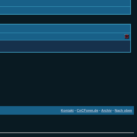
Kontakt
-
CnCForen.de
-
Archiv
-
Nach oben