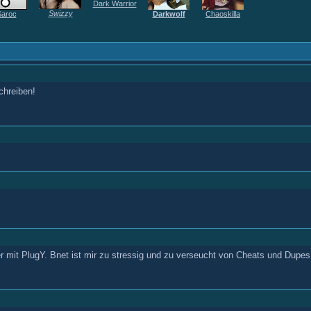
Dark Warrior
Swizzy
Saroc
Darkwolf
Chaoskilla
chreiben!
er mit PlugY. Bnet ist mir zu stressig und zu verseucht von Cheats und Dupe