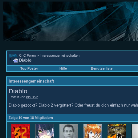
CnC Foren
>
Interessengemeinschaften
Diablo
Top Poster
Hilfe
Benutzerliste
Interessengemeinschaft
Diablo
Erstellt von
klaus52
Diablo gezockt? Diablo 2 vergöttert? Oder freust du dich einfach nur wa
Zeige 10 von 18 Mitgliedern