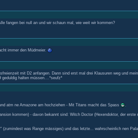
lle fangen bei null an und wir schaun mal, wie weit wir kommen?
macht immer den Müdmeier.
freienzeit mit D2 anfangen. Dann sind erst mal drei Klausuren weg und mein Mo
9 geduldig halten müssen....*seufz*
 und atm ne Amazone am hochziehen - Mit Titans macht das Spass
.
pansion kommen) - davon bekannt sind: Witch Doctor (Hexendoktor, der erste
r" (zumindest was Range mässiges) und das letzte... wahrscheinlich nen Pala