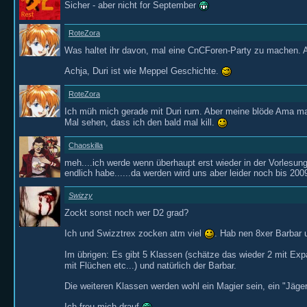
Sicher - aber nicht for September
RoteZora
Was haltet ihr davon, mal eine CnCForen-Party zu machen. A
Achja, Duri ist wie Meppel Geschichte.
RoteZora
Ich müh mich gerade mit Duri rum. Aber meine blöde Ama 
Mal sehen, dass ich den bald mal kill.
Chaoskilla
meh....ich werde wenn überhaupt erst wieder in der Vorlesungs
endlich habe......da werden wird uns aber leider noch bis 200
Swizzy
Zockt sonst noch wer D2 grad?
Ich und Swizztrex zocken atm viel
. Hab nen 8xer Barbar
Im übrigen: Es gibt 5 Klassen (schätze das wieder 2 mit Ex
mit Flüchen etc...) und natürlich der Barbar.
Die weiteren Klassen werden wohl ein Magier sein, ein "Jäge
Ich freu mich drauf
.