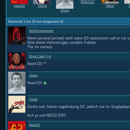
RoteZora
klaus52
TMOA
Ultron
Shady
Nachricht 1 bis
10
von insgesamt
15
NODCommander
Wenn jemand [sicher] weiß wann D3 rauskommt soll er mir s
Bitte keine Vermutungen sondern Fakten.
Thx im vorraus
Elrod Cater F-K
Need D3 ^^
Shady
Need D3
Give5
Zocke seit Jahren regelmässig D2, jedoch nur im Singleplay
Ach ja und NEED D3!!!
klaus52