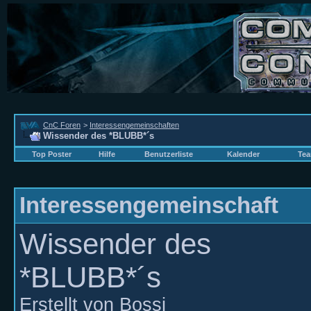
CnC Foren
>
Interessengemeinschaften
Wissender des *BLUBB*´s
Top Poster
Hilfe
Benutzerliste
Kalender
Tea
Interessengemeinschaft
Wissender des
*BLUBB*´s
Erstellt von
Bossi