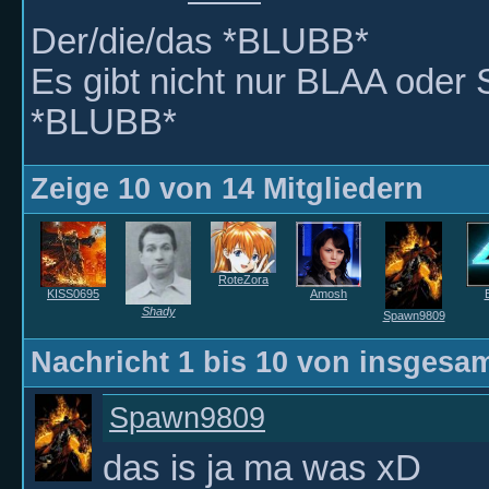
Der/die/das *BLUBB*
Es gibt nicht nur BLAA oder S
*BLUBB*
Zeige 10 von 14 Mitgliedern
RoteZora
KISS0695
Amosh
Shady
Spawn9809
Nachricht 1 bis
10
von insgesa
Spawn9809
das is ja ma was xD