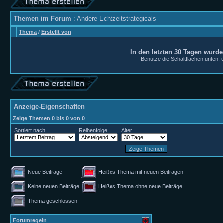
Themen im Forum
: Andere Echtzeitstrategicals
Thema
/
Erstellt von
In den letzten 30 Tagen wurd
Benutze die Schaltflächen unten, um
Anzeige-Eigenschaften
Zeige Themen 0 bis 0 von 0
Sortiert nach
Reihenfolge
Alter
Neue Beiträge
Heißes Thema mit neuen Beiträgen
Keine neuen Beiträge
Heißes Thema ohne neue Beiträge
Thema geschlossen
Forumregeln