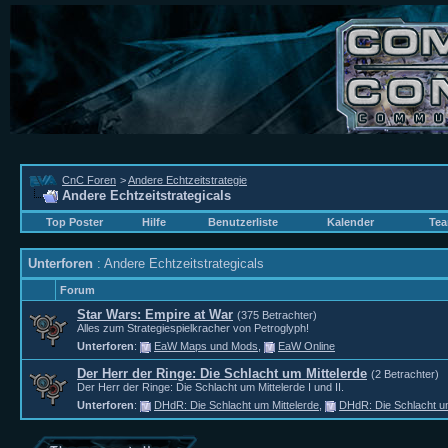
CnC Foren
>
Andere Echtzeitstrategie
Andere Echtzeitstrategicals
Top Poster
Hilfe
Benutzerliste
Kalender
Tea
Unterforen
: Andere Echtzeitstrategicals
Forum
Star Wars: Empire at War
(375 Betrachter)
Alles zum Strategiespielkracher von Petroglyph!
Unterforen
:
EaW Maps und Mods
,
EaW Online
Der Herr der Ringe: Die Schlacht um Mittelerde
(2 Betrachter)
Der Herr der Ringe: Die Schlacht um Mittelerde I und II.
Unterforen
:
DHdR: Die Schlacht um Mittelerde
,
DHdR: Die Schlacht um