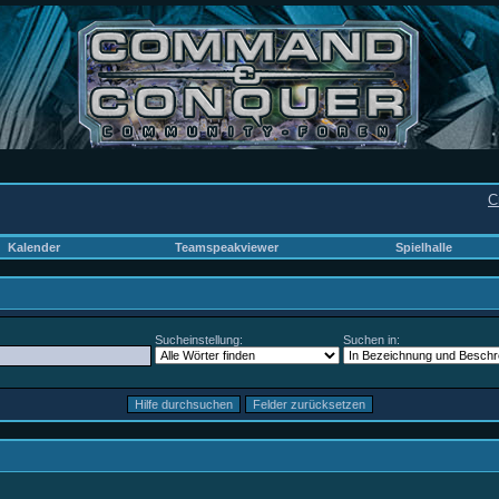
C
Kalender
Teamspeakviewer
Spielhalle
Sucheinstellung:
Suchen in: