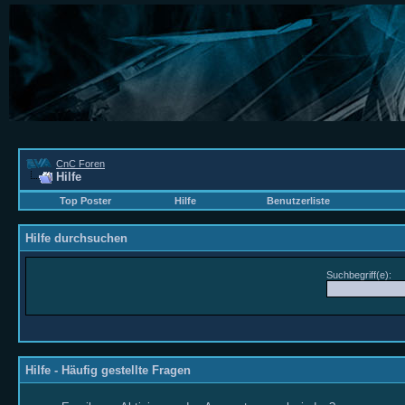
CnC Foren
Hilfe
Top Poster
Hilfe
Benutzerliste
Hilfe durchsuchen
Suchbegriff(e):
Hilfe - Häufig gestellte Fragen