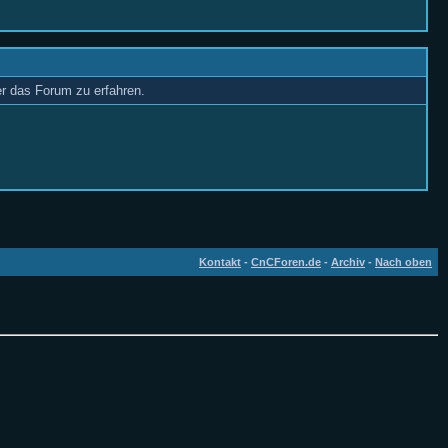
er das Forum zu erfahren.
Kontakt
-
CnCForen.de
-
Archiv
-
Nach oben