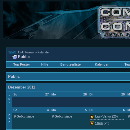
CnC Foren
>
Kalender
Public
Top Poster
Hilfe
Benutzerliste
Kalender
Tea
Public
Dezember 2011
So
27
Mo
28
Di
29
M
>
>
>
So
4
Mo
5
Di
6
M
>
9 Geburtstage
6 Geburtstage
Last-Visitor
(25)
6
>
>
Stalin
(23)