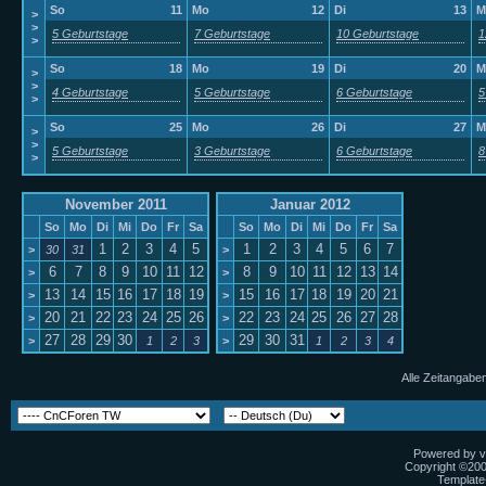
So
11
Mo
12
Di
13
M
>
>
5 Geburtstage
7 Geburtstage
10 Geburtstage
1
>
So
18
Mo
19
Di
20
M
>
>
4 Geburtstage
5 Geburtstage
6 Geburtstage
5
>
So
25
Mo
26
Di
27
M
>
>
5 Geburtstage
3 Geburtstage
6 Geburtstage
8
>
November 2011
Januar 2012
So
Mo
Di
Mi
Do
Fr
Sa
So
Mo
Di
Mi
Do
Fr
Sa
1
2
3
4
5
1
2
3
4
5
6
7
>
30
31
>
6
7
8
9
10
11
12
8
9
10
11
12
13
14
>
>
13
14
15
16
17
18
19
15
16
17
18
19
20
21
>
>
20
21
22
23
24
25
26
22
23
24
25
26
27
28
>
>
27
28
29
30
29
30
31
>
1
2
3
>
1
2
3
4
Alle Zeitangaben
Powered by vB
Copyright ©2000
Template