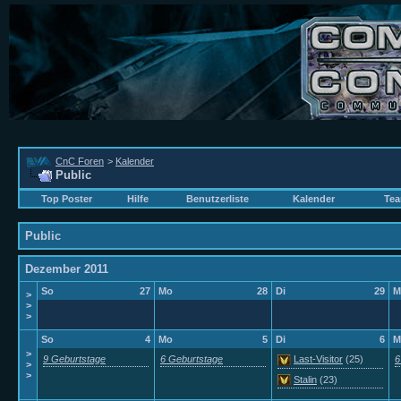
CnC Foren
>
Kalender
Public
Top Poster
Hilfe
Benutzerliste
Kalender
Tea
Public
Dezember 2011
So
27
Mo
28
Di
29
M
>
>
>
So
4
Mo
5
Di
6
M
>
9 Geburtstage
6 Geburtstage
Last-Visitor
(25)
6
>
>
Stalin
(23)