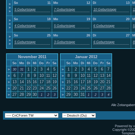
So
11
Mo
12
Di
13
M
>
>
5 Geburtstage
7 Geburtstage
10 Geburtstage
1
>
So
18
Mo
19
Di
20
M
>
>
4 Geburtstage
5 Geburtstage
6 Geburtstage
5
>
So
25
Mo
26
Di
27
M
>
>
5 Geburtstage
3 Geburtstage
6 Geburtstage
8
>
November 2011
Januar 2012
So
Mo
Di
Mi
Do
Fr
Sa
So
Mo
Di
Mi
Do
Fr
Sa
1
2
3
4
5
1
2
3
4
5
6
7
>
30
31
>
6
7
8
9
10
11
12
8
9
10
11
12
13
14
>
>
13
14
15
16
17
18
19
15
16
17
18
19
20
21
>
>
20
21
22
23
24
25
26
22
23
24
25
26
27
28
>
>
27
28
29
30
29
30
31
>
1
2
3
>
1
2
3
4
Alle Zeitangaben
Powered by vB
Copyright ©2000
Template