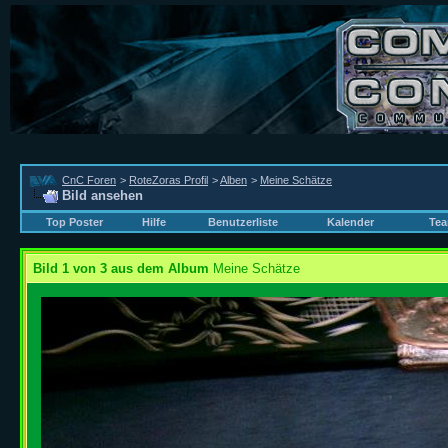
CnC Foren
>
RoteZoras Profil
>
Alben
>
Meine Schätze
Bild ansehen
Top Poster
Hilfe
Benutzerliste
Kalender
Tea
Bild 1 von 3 aus dem Album
Meine Schätze