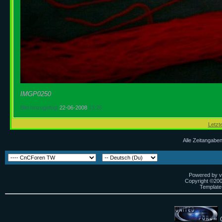
IMGP0250
Bild hinzugefügt
22-06-2008
13:26
Letzte
Alle Zeitangaben
Powered by vB
Copyright ©2000
Template