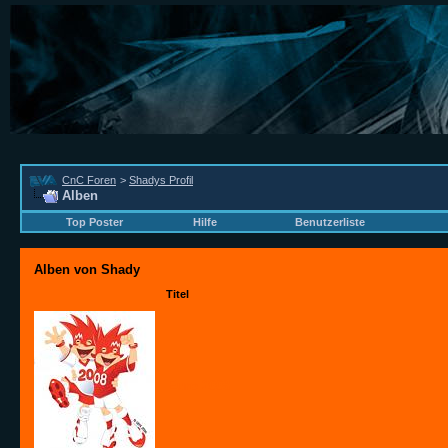
CnC Foren
>
Shadys Profil
Alben
Top Poster
Hilfe
Benutzerliste
Alben von Shady
Titel
Euro 2008