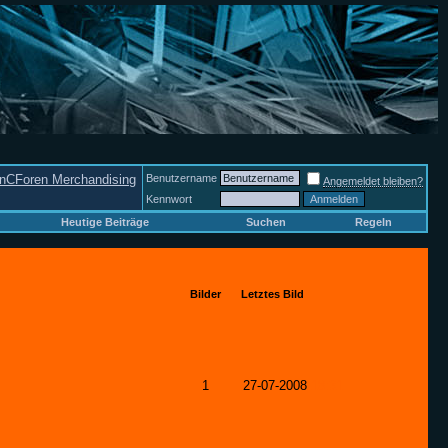
nCForen Merchandising
Benutzername
Angemeldet bleiben?
Kennwort
Heutige Beiträge
Suchen
Regeln
Bilder
Letztes Bild
1
27-07-2008
18:31