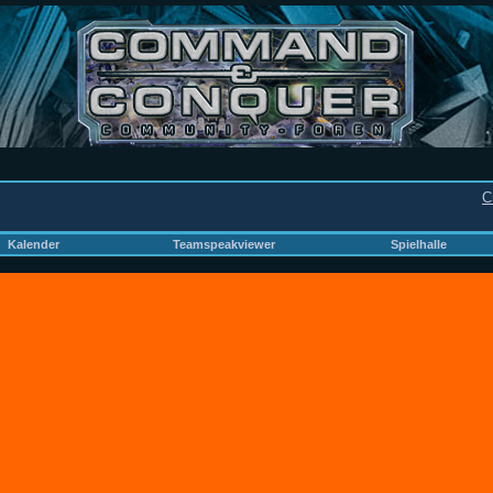
C
Kalender
Teamspeakviewer
Spielhalle